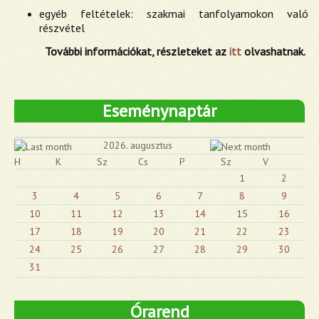
egyéb feltételek: szakmai tanfolyamokon való
részvétel
További információkat, részleteket az
itt
olvashatnak.
Eseménynaptár
2026. augusztus
H
K
Sz
Cs
P
Sz
V
1
2
3
4
5
6
7
8
9
10
11
12
13
14
15
16
17
18
19
20
21
22
23
24
25
26
27
28
29
30
31
Órarend