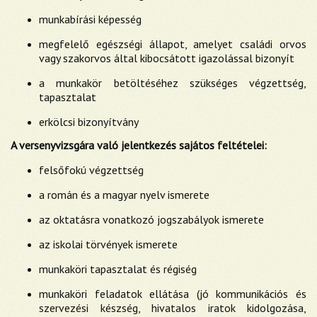
munkabírási képesség
megfelelő egészségi állapot, amelyet családi orvos
vagy szakorvos által kibocsátott igazolással bizonyít
a munkakör betöltéséhez szükséges végzettség,
tapasztalat
erkölcsi bizonyítvány
A versenyvizsgára való jelentkezés sajátos feltételei:
felsőfokú végzettség
a román és a magyar nyelv ismerete
az oktatásra vonatkozó jogszabályok ismerete
az iskolai törvények ismerete
munkaköri tapasztalat és régiség
munkaköri feladatok ellátása (jó kommunikációs és
szervezési készség, hivatalos iratok kidolgozása,