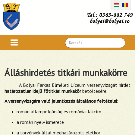
Tel.: 0365-882 749
bolyai@bolyai.ro
Search
...
Álláshirdetés titkári munkakörre
A Bolyai Farkas Elméleti Líceum versenyvizsgát hirdet
határozatlan idejű főtitkári munkakör
betöltésére.
A versenyvizsgára való jelentkezés általános feltételei:
román állampolgárság és romániai lakcím
a román nyelv ismerete
a törvények által meghatározott életkor