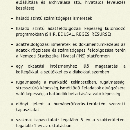
előállítása és archiválása stb., hivatalos levelezés
kezelése)
haladó szintű számítógépes ismeretek
haladó szintű adatfeldolgozási képesség különböző
programokban (SIIIR, EDUSAL, REGES, RESURSE)
adatfeldolgozási ismeretek és dokumentumkezelés az
adatok rögzítése és számítógépes feldolgozása terén
a Nemzeti Statisztikai Hivatal (INS) platformon
egy oktatási intézményhez illő magatartás a
kollégákkal, a szülőkkel és a diákokkal szemben
rugalmasság a munkaidő tekintetében, rugalmasság,
stressztűrő képesség, ismétlődő feladatok elvégzésére
való képesség, a határidők betartására való képesség
előnyt jelent a humánerőforrás-területén szerzett
tapasztalat
szakmai tapasztalat: legalább 5 év a szakterületen,
legalább 1 év az oktatásban