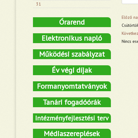
31
Előző na
Órarend
Csütörtö
Követke
Elektronikus napló
Nincs es
Működési szabályzat
Év végi díjak
Formanyomtatványok
Tanári fogadóórák
Intézményfejlesztési terv
Médiaszereplések