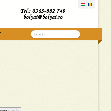
Tel.: 0365-882 749
bolyai@bolyai.ro
Search
T
...
napra ugrás