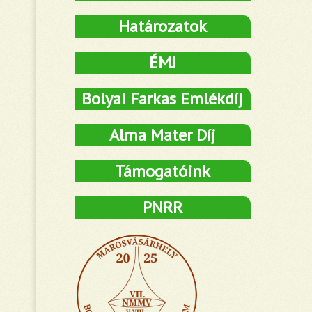
Határozatok
ÉMJ
Bolyai Farkas Emlékdíj
Alma Mater Díj
Támogatóink
PNRR