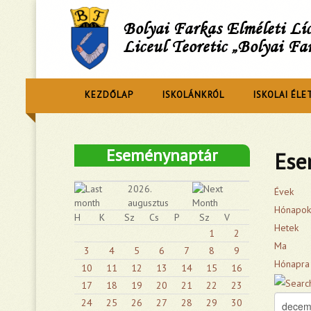
Bolyai Farkas Elméleti L
Liceul Teoretic „Bolyai Fa
KEZDŐLAP
ISKOLÁNKRÓL
ISKOLAI ÉLE
Eseménynaptár
Ese
2026.
Évek
augusztus
Hónapok
H
K
Sz
Cs
P
Sz
V
Hetek
1
2
Ma
3
4
5
6
7
8
9
Hónapra
10
11
12
13
14
15
16
17
18
19
20
21
22
23
24
25
26
27
28
29
30