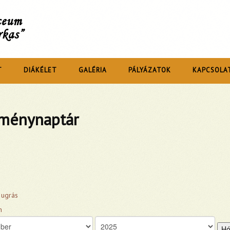
íceum
rkas”
T
DIÁKÉLET
GALÉRIA
PÁLYÁZATOK
KAPCSOLA
ménynaptár
 ugrás
Hó