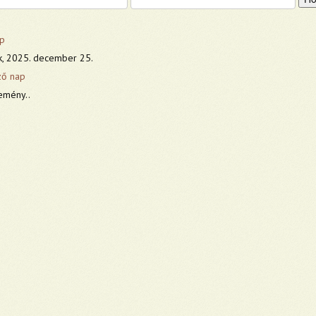
p
k, 2025. december 25.
ző nap
emény..