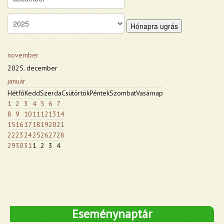
Hónapra ugrás
november
2025. december
január
Hétfő
Kedd
Szerda
Csütörtök
Péntek
Szombat
Vasárnap
1
2
3
4
5
6
7
8
9
10
11
12
13
14
15
16
17
18
19
20
21
22
23
24
25
26
27
28
29
30
31
1
2
3
4
Eseménynaptár