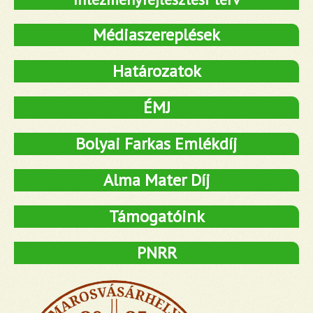
Médiaszereplések
Határozatok
ÉMJ
Bolyai Farkas Emlékdíj
Alma Mater Díj
Támogatóink
PNRR