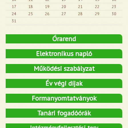
17
18
19
20
21
22
23
24
25
26
27
28
29
30
31
Órarend
Elektronikus napló
Működési szabályzat
Év végi díjak
Formanyomtatványok
Tanári fogadóórák
Intézményfejlesztési terv