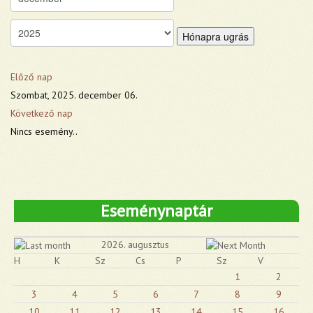
Hónapra ugrás
Előző nap
Szombat, 2025. december 06.
Következő nap
Nincs esemény..
Eseménynaptár
2026. augusztus
H
K
Sz
Cs
P
Sz
V
1
2
3
4
5
6
7
8
9
10
11
12
13
14
15
16