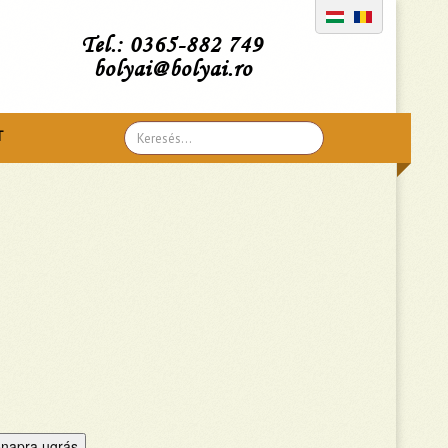
Tel.: 0365-882 749
bolyai@bolyai.ro
Search
T
...
napra ugrás