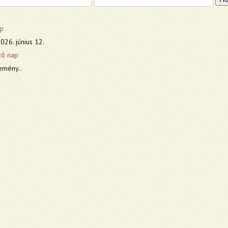
p
026. június 12.
ző nap
emény..