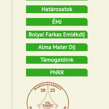
Határozatok
ÉMJ
Bolyai Farkas Emlékdíj
Alma Mater Díj
Támogatóink
PNRR