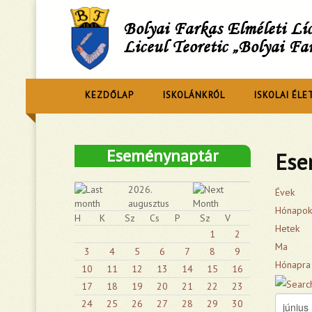
Bolyai Farkas Elméleti L
Liceul Teoretic „Bolyai Fa
KEZDŐLAP
ISKOLÁNKRÓL
ISKOLAI ÉLE
Eseménynaptár
Ese
2026.
Évek
augusztus
Hónapok
H
K
Sz
Cs
P
Sz
V
Hetek
1
2
Ma
3
4
5
6
7
8
9
Hónapra
10
11
12
13
14
15
16
17
18
19
20
21
22
23
24
25
26
27
28
29
30