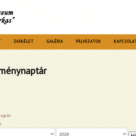
íceum
rkas”
T
DIÁKÉLET
GALÉRIA
PÁLYÁZATOK
KAPCSOLA
ménynaptár
 ugrás
Hó