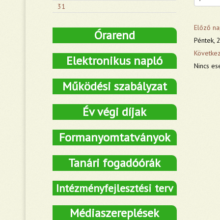
31
Előző na
Órarend
Péntek, 2
Követke
Elektronikus napló
Nincs es
Működési szabályzat
Év végi díjak
Formanyomtatványok
Tanári fogadóórák
Intézményfejlesztési terv
Médiaszereplések