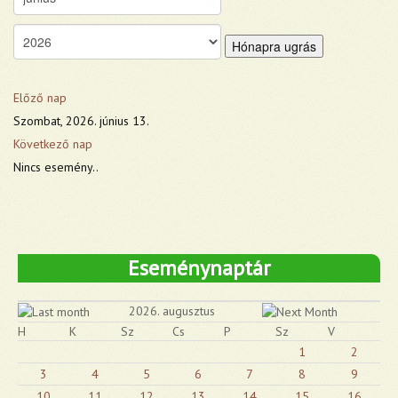
Hónapra ugrás
Előző nap
Szombat, 2026. június 13.
Következő nap
Nincs esemény..
Eseménynaptár
2026. augusztus
H
K
Sz
Cs
P
Sz
V
1
2
3
4
5
6
7
8
9
10
11
12
13
14
15
16