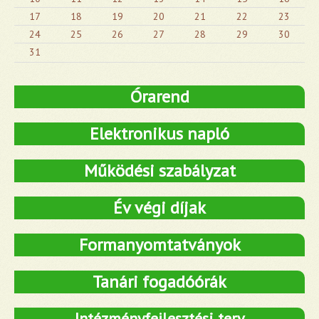
17
18
19
20
21
22
23
24
25
26
27
28
29
30
31
Órarend
Elektronikus napló
Működési szabályzat
Év végi díjak
Formanyomtatványok
Tanári fogadóórák
Intézményfejlesztési terv