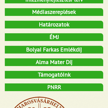
Médiaszereplések
Határozatok
ÉMJ
Bolyai Farkas Emlékdíj
Alma Mater Díj
Támogatóink
PNRR