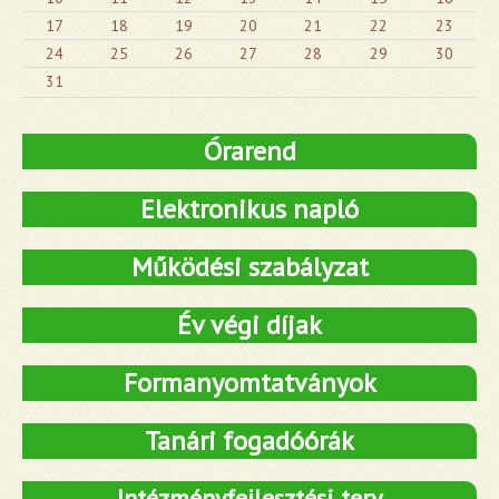
17
18
19
20
21
22
23
24
25
26
27
28
29
30
31
Órarend
Elektronikus napló
Működési szabályzat
Év végi díjak
Formanyomtatványok
Tanári fogadóórák
Intézményfejlesztési terv