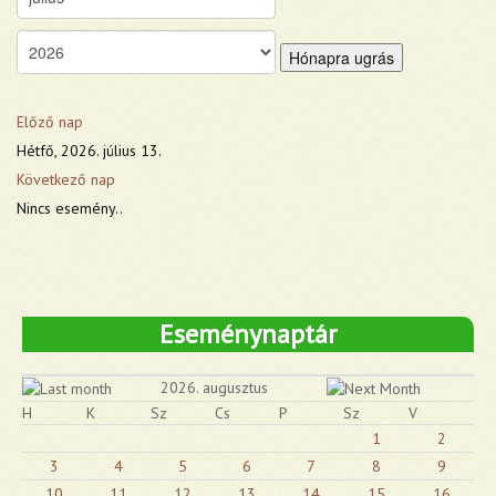
Hónapra ugrás
Előző nap
Hétfő, 2026. július 13.
Következő nap
Nincs esemény..
Eseménynaptár
2026. augusztus
H
K
Sz
Cs
P
Sz
V
1
2
3
4
5
6
7
8
9
10
11
12
13
14
15
16