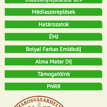
Médiaszereplések
Határozatok
ÉMJ
Bolyai Farkas Emlékdíj
Alma Mater Díj
Támogatóink
PNRR