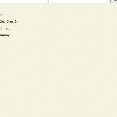
p
6. július 14.
ző nap
emény..