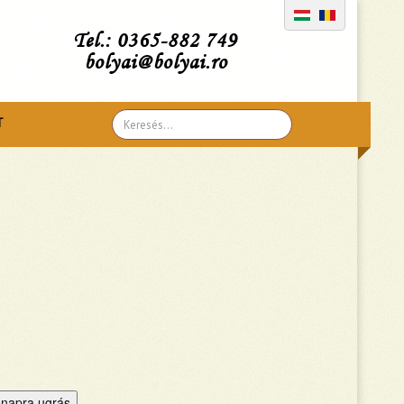
Tel.: 0365-882 749
bolyai@bolyai.ro
Search
T
...
napra ugrás