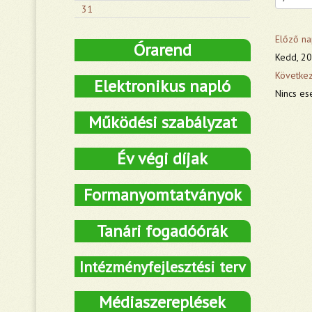
31
Előző na
Órarend
Kedd, 202
Követke
Elektronikus napló
Nincs es
Működési szabályzat
Év végi díjak
Formanyomtatványok
Tanári fogadóórák
Intézményfejlesztési terv
Médiaszereplések