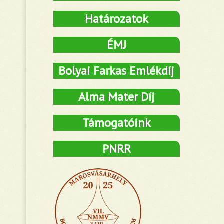
Határozatok
ÉMJ
Bolyai Farkas Emlékdíj
Alma Mater Díj
Támogatóink
PNRR