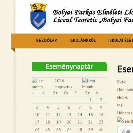
Bolyai Farkas Elméleti L
Liceul Teoretic „Bolyai Fa
KEZDŐLAP
ISKOLÁNKRÓL
ISKOLAI ÉLE
Eseménynaptár
Ese
2026.
Évek
augusztus
Hónapok
H
K
Sz
Cs
P
Sz
V
Hetek
1
2
Ma
3
4
5
6
7
8
9
Hónapra
10
11
12
13
14
15
16
17
18
19
20
21
22
23
24
25
26
27
28
29
30