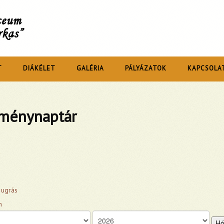
íceum
rkas”
T
DIÁKÉLET
GALÉRIA
PÁLYÁZATOK
KAPCSOLA
ménynaptár
 ugrás
Hó