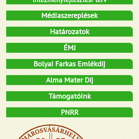
Médiaszereplések
Határozatok
ÉMJ
Bolyai Farkas Emlékdíj
Alma Mater Díj
Támogatóink
PNRR