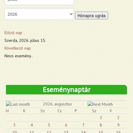
Hónapra ugrás
Előző nap
Szerda, 2026. július 15.
Következő nap
Nincs esemény..
Eseménynaptár
2026. augusztus
H
K
Sz
Cs
P
Sz
V
1
2
3
4
5
6
7
8
9
10
11
12
13
14
15
16