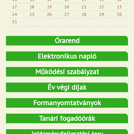
17
18
19
20
21
22
23
24
25
26
27
28
29
30
31
Órarend
Elektronikus napló
Működési szabályzat
Év végi díjak
Formanyomtatványok
Tanári fogadóórák
Intézményfejlesztési terv