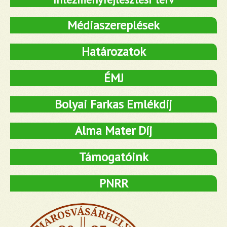
Médiaszereplések
Határozatok
ÉMJ
Bolyai Farkas Emlékdíj
Alma Mater Díj
Támogatóink
PNRR