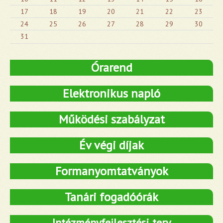
17
18
19
20
21
22
23
24
25
26
27
28
29
30
31
Órarend
Elektronikus napló
Működési szabályzat
Év végi díjak
Formanyomtatványok
Tanári fogadóórák
Intézményfejlesztési terv