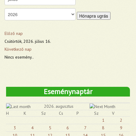
Hónapra ugrás
Előző nap
Csütörtök, 2026. július 16.
Következő nap
Nincs esemény..
Eseménynaptár
2026. augusztus
H
K
Sz
Cs
P
Sz
V
1
2
3
4
5
6
7
8
9
10
11
12
13
14
15
16