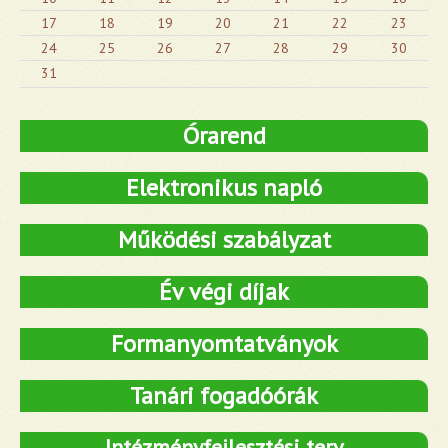
17
18
19
20
21
22
23
24
25
26
27
28
29
30
31
Órarend
Elektronikus napló
Működési szabályzat
Év végi díjak
Formanyomtatványok
Tanári fogadóórák
Intézményfejlesztési terv