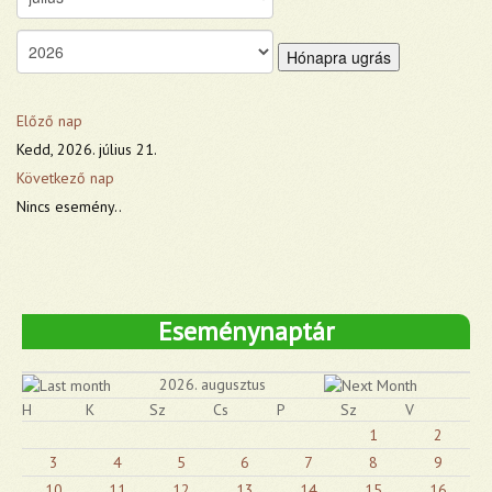
Hónapra ugrás
Előző nap
Kedd, 2026. július 21.
Következő nap
Nincs esemény..
Eseménynaptár
2026. augusztus
H
K
Sz
Cs
P
Sz
V
1
2
3
4
5
6
7
8
9
10
11
12
13
14
15
16