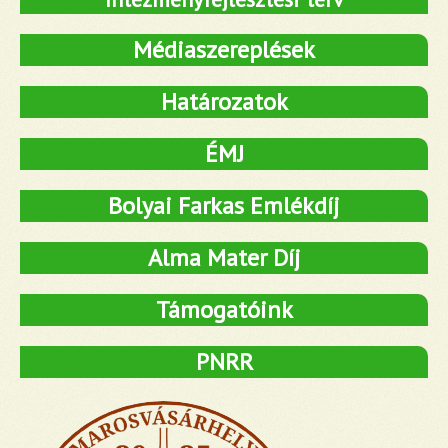
Médiaszereplések
Határozatok
ÉMJ
Bolyai Farkas Emlékdíj
Alma Mater Díj
Támogatóink
PNRR