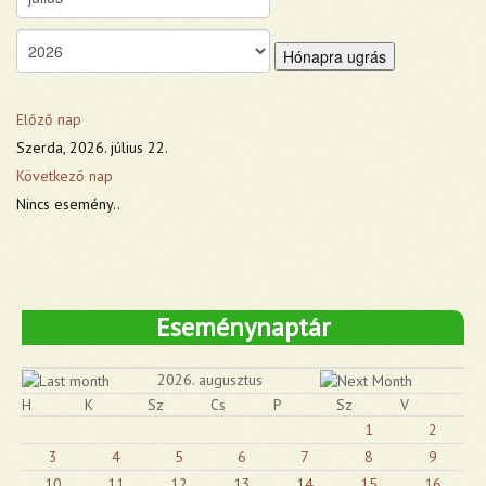
Hónapra ugrás
Előző nap
Szerda, 2026. július 22.
Következő nap
Nincs esemény..
Eseménynaptár
2026. augusztus
H
K
Sz
Cs
P
Sz
V
1
2
3
4
5
6
7
8
9
10
11
12
13
14
15
16