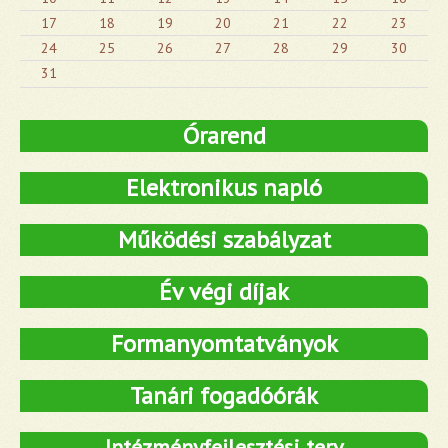
17
18
19
20
21
22
23
24
25
26
27
28
29
30
31
Órarend
Elektronikus napló
Működési szabályzat
Év végi díjak
Formanyomtatványok
Tanári fogadóórák
Intézményfejlesztési terv