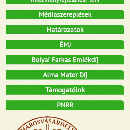
Médiaszereplések
Határozatok
ÉMJ
Bolyai Farkas Emlékdíj
Alma Mater Díj
Támogatóink
PNRR