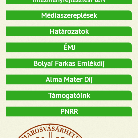
Médiaszereplések
Határozatok
ÉMJ
Bolyai Farkas Emlékdíj
Alma Mater Díj
Támogatóink
PNRR