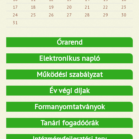
17
18
19
20
21
22
23
24
25
26
27
28
29
30
31
Órarend
Elektronikus napló
Működési szabályzat
Év végi díjak
Formanyomtatványok
Tanári fogadóórák
Intézményfejlesztési terv