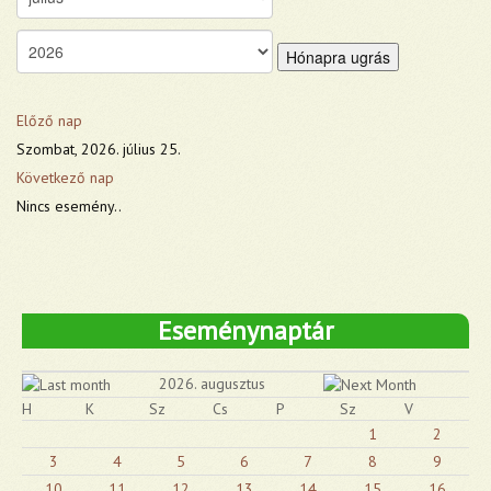
Hónapra ugrás
Előző nap
Szombat, 2026. július 25.
Következő nap
Nincs esemény..
Eseménynaptár
2026. augusztus
H
K
Sz
Cs
P
Sz
V
1
2
3
4
5
6
7
8
9
10
11
12
13
14
15
16