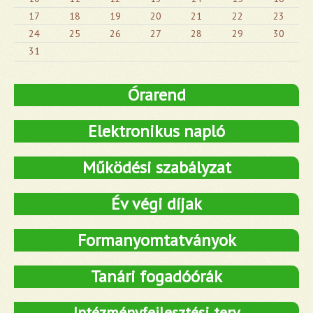
17
18
19
20
21
22
23
24
25
26
27
28
29
30
31
Órarend
Elektronikus napló
Működési szabályzat
Év végi díjak
Formanyomtatványok
Tanári fogadóórák
Intézményfejlesztési terv