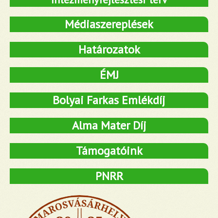
Médiaszereplések
Határozatok
ÉMJ
Bolyai Farkas Emlékdíj
Alma Mater Díj
Támogatóink
PNRR