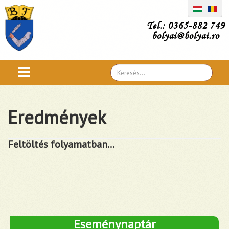
Tel.: 0365-882 749
bolyai@bolyai.ro
Search
...
Eredmények
Feltöltés folyamatban...
Eseménynaptár