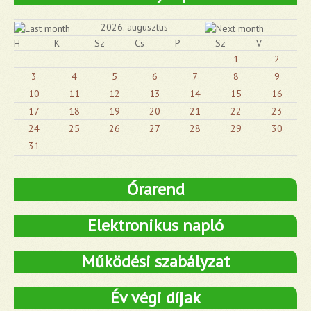
2026. augusztus
H
K
Sz
Cs
P
Sz
V
1
2
3
4
5
6
7
8
9
10
11
12
13
14
15
16
17
18
19
20
21
22
23
24
25
26
27
28
29
30
31
Órarend
Elektronikus napló
Működési szabályzat
Év végi díjak