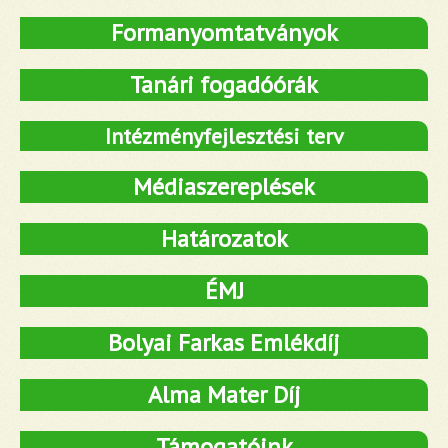
Formanyomtatványok
Tanári fogadóórák
Intézményfejlesztési terv
Médiaszereplések
Határozatok
ÉMJ
Bolyai Farkas Emlékdíj
Alma Mater Díj
Támogatóink