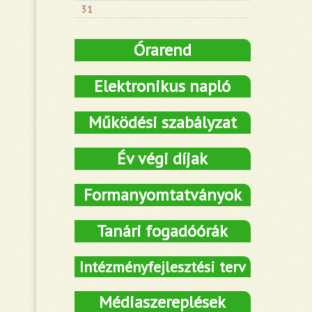
31
Órarend
Elektronikus napló
Működési szabályzat
Év végi díjak
Formanyomtatványok
Tanári fogadóórák
Intézményfejlesztési terv
Médiaszereplések