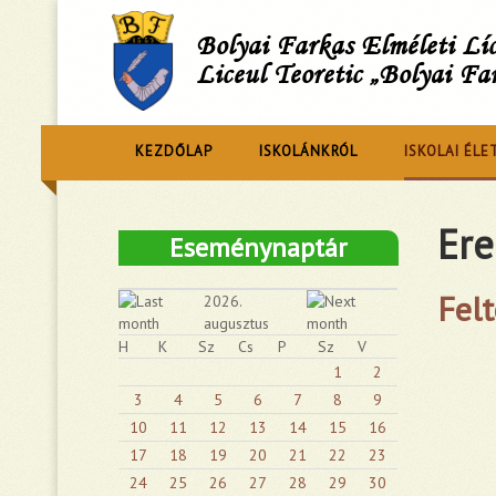
Bolyai Farkas Elméleti L
Liceul Teoretic „Bolyai Fa
KEZDŐLAP
ISKOLÁNKRÓL
ISKOLAI ÉLE
Er
Eseménynaptár
Felt
2026.
augusztus
H
K
Sz
Cs
P
Sz
V
1
2
3
4
5
6
7
8
9
10
11
12
13
14
15
16
17
18
19
20
21
22
23
24
25
26
27
28
29
30