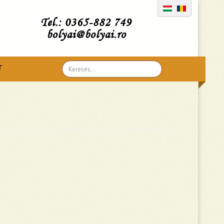
Tel.: 0365-882 749
bolyai@bolyai.ro
Search
T
...