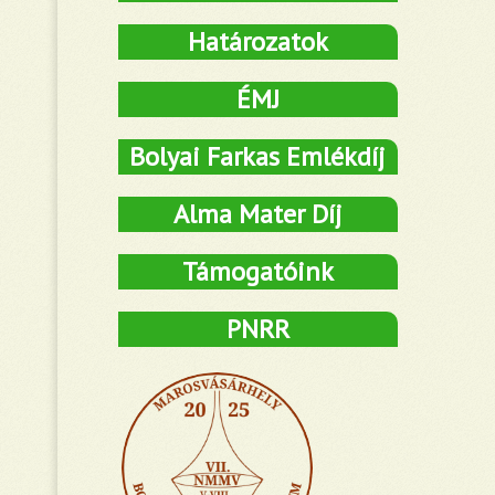
Határozatok
ÉMJ
Bolyai Farkas Emlékdíj
Alma Mater Díj
Támogatóink
PNRR