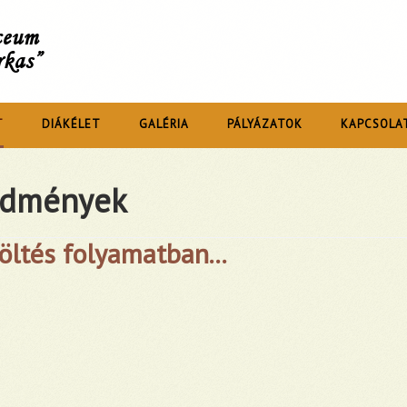
íceum
rkas”
T
DIÁKÉLET
GALÉRIA
PÁLYÁZATOK
KAPCSOLA
edmények
öltés folyamatban...