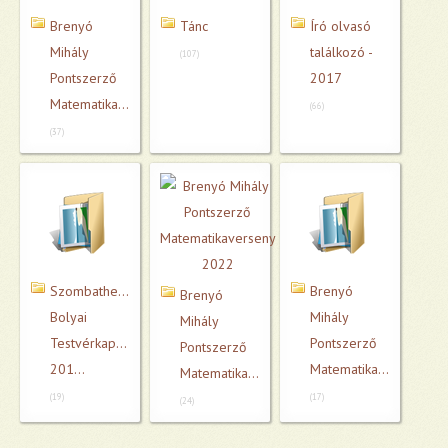
Brenyó
Tánc
Író olvasó
Mihály
találkozó -
(107)
Pontszerző
2017
Matematikaverse...
(66)
(37)
Szombathelyi
Brenyó
Brenyó
Bolyai
Mihály
Mihály
Testvérkapcsolat
Pontszerző
Pontszerző
201...
Matematikaverse...
Matematikaverse...
(19)
(17)
(24)