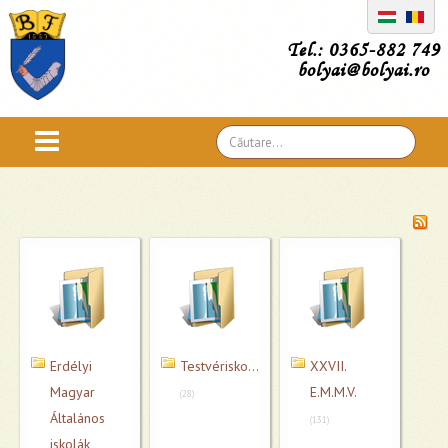
Tel.: 0365-882 749
bolyai@bolyai.ro
Căutare
...
Erdélyi
Testvériskolák
XXVII.
Magyar
E.M.M.V.
(28)
Általános
(131)
iskolák