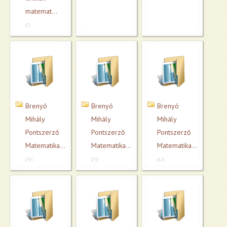
matemat...
(7)
Brenyó
Brenyó
Brenyó
Mihály
Mihály
Mihály
Pontszerző
Pontszerző
Pontszerző
Matematikaverse...
Matematikaverse...
Matematikaverse...
(76)
(73)
(62)