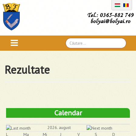
Tel.: 0365-882 749
bolyai@bolyai.ro
Căutare
...
Rezultate
Calendar
2026. august
L
Ma
Mi
J
V
S
D