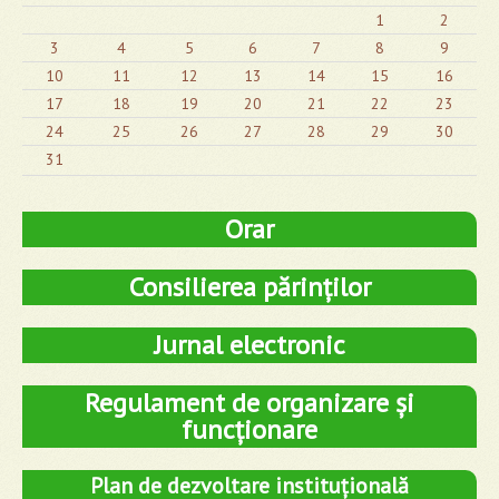
1
2
3
4
5
6
7
8
9
10
11
12
13
14
15
16
17
18
19
20
21
22
23
24
25
26
27
28
29
30
31
Orar
Consilierea părinților
Jurnal electronic
Regulament de organizare și
funcționare
Plan de dezvoltare instituțională