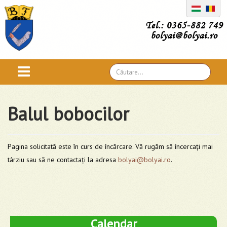
Tel.: 0365-882 749
bolyai@bolyai.ro
Căutare
...
Balul bobocilor
Pagina solicitată este în curs de încărcare. Vă rugăm să încercați mai
târziu sau să ne contactați la adresa
bolyai@bolyai.ro
.
Calendar