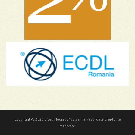
Copyright © 2026 Liceul Teoretic "Bolyai Farkas". Toate drepturile
rezervate.