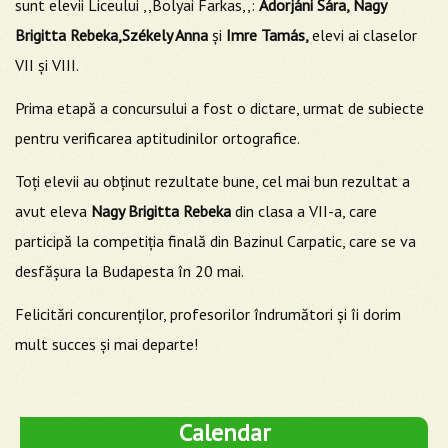
sunt elevii Liceului ,,Bolyai Farkas,,:
Adorjáni Sára, Nagy
Brigitta Rebeka,Székely Anna
şi
Imre Tamás,
elevi ai claselor
VII şi VIII.
Prima etapă a concursului a fost o dictare, urmat de subiecte
pentru verificarea aptitudinilor ortografice.
Toţi elevii au obţinut rezultate bune, cel mai bun rezultat a
avut eleva
Nagy Brigitta Rebeka
din clasa a VII-a, care
participă la competiţia finală din Bazinul Carpatic, care se va
desfășura la Budapesta în 20 mai.
Felicitări concurenţilor, profesorilor îndrumători şi îi dorim
mult succes şi mai departe!
Calendar