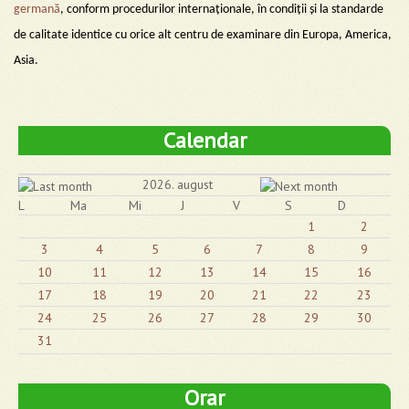
germană
, conform procedurilor internaționale, în condiții și la standarde
de calitate identice cu orice alt centru de examinare din Europa, America,
Asia.
Calendar
2026. august
L
Ma
Mi
J
V
S
D
1
2
3
4
5
6
7
8
9
10
11
12
13
14
15
16
17
18
19
20
21
22
23
24
25
26
27
28
29
30
31
Orar