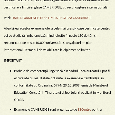
București (EECentre) presupune organizarea si susținerea examenelor de
certificare a limbii engleze CAMBRIDGE, cu recunoaștere internațională.
Vezi:
HARTA EXAMENELOR de LIMBA ENGLEZA CAMBRIDGE
.
Absolvirea acestor examene oferă cele mai prestigioase certificate pentru
cei ce studiază limba engleză; fiind folosite în peste 130 de țări și
recunoscute de peste 10.000 universități și angajatori pe plan
internațional. Termenul de valabilitate la diplome: nelimitat.
IMPORTANT:
Probele de competență lingvistică din cadrul Bacalaureatului pot fi
echivalate cu rezultatele obținute la examenele Cambridge, în
conformitate cu Ordinul nr. 5794/ 29.10.2009, emis de Ministerul
Educației, Cercetării, Tineretului și Sportului și publicat in Monitorul
Oficial.
Examenele CAMBRIDGE sunt organizate de
EECentre
pentru