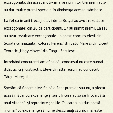
excepțională, din acest motiv în afara primilor trei premiați s-
au dat multe premii speciale în dimineața acestei sâmbete.
La fel ca în anii trecuți, elevii de la Bolyai au avut rezultate
excepționale: din 20 de participanți, 17 au primit premii. La fel
au avut rezultate excepționale în acest concurs elevii din
Școala Gimnazială „Kölcsey Ferenc” din Satu Mare și din Liceul
Teoretic „Nagy Mózes” din Târgul Secuiesc.
Întrebând concurenții am aflat că , concursul nu este numai
didactic, ci și distractiv. Elevii din alte regiuni au cunoscut
Târgu Mureșul.
Sperăm că fiecare elev, fie că a fost premiat sau nu, a plecat
acasă măcar cu experiențe și sunt încurajați să se întoarcă și
anul viitor să-și reprezinte școlile. Cei care s-au dus acasă
„numai” cu experiențe să nu fie descurajați căci nu mai este