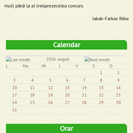
mult până la al treisprezecelea concurs.
Jakab-Farkas Réka
Calendar
2026. august
L
Ma
Mi
J
V
S
D
1
2
3
4
5
6
7
8
9
10
11
12
13
14
15
16
17
18
19
20
21
22
23
24
25
26
27
28
29
30
31
Orar