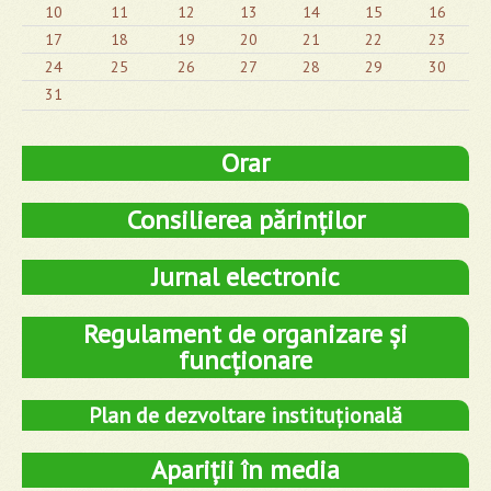
10
11
12
13
14
15
16
17
18
19
20
21
22
23
24
25
26
27
28
29
30
31
Orar
Consilierea părinților
Jurnal electronic
Regulament de organizare și
funcționare
Plan de dezvoltare instituțională
Apariții în media