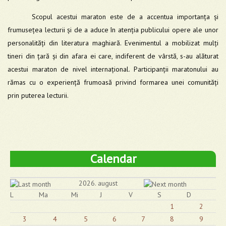
Scopul acestui maraton este de a accentua importanța și
frumusețea lecturii și de a aduce în atenția publicului opere ale unor
personalități din literatura maghiară. Evenimentul a mobilizat mulți
tineri din țară și din afara ei care, indiferent de vârstă, s-au alăturat
acestui maraton de nivel internațional. Participanții maratonului au
rămas cu o experiență frumoasă privind formarea unei comunități
prin puterea lecturii.
Calendar
2026. august
L
Ma
Mi
J
V
S
D
1
2
3
4
5
6
7
8
9