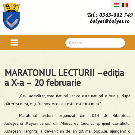
Tel.: 0365-882 749
bolyai@bolyai.ro
Căutare
...
MARATONUL LECTURII –ediția
a X-a – 20 februarie
„Ce-i adevărat, este natural, iar ce este natural e bun și, după
părerea mea, e și frumos. Aceasta este estetica mea.”
Maratonul lecturii, organizat din 2014 de Biblioteca
Județeană „Káyoni János” din Miercurea Ciuc, cu sprijinul Consiliului
Județean Harghita, a devenit an de an tot mai popular, ajungând o