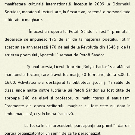
manifestare culturală internațională. Început în 2009 la Odorheiul
Secuiesc, maratonul lecturii are, în fiecare an, ca temă o personalitate
a literaturii maghiare.
În acest an, opera lui Petőfi Sándor a fost în prim-plan,
deoarece se împlinesc 175 de ani de la nașterea poetului. Tot în
acest an se aniversează 170 de ani de la Revoluția din 1848 și de la
scrierea poemului „Apostolul”, semnat de Petofi Sándor.
Și anul acesta, Liceul Teoretic „Bolyai Farkas” s-a alăturat
maratonului lecturii, care a avut loc marți, 20 februarie, de la 8.00 la
16.00. Activitatea s-a desfășurat la biblioteca școlii și în sălile de
clasă, unde multe dintre lucrările lui Petőfi Sándor au fost citite de
aproape 240 de elevi și profesori, cu mult interes și entuziasm.
Fragmente din opera scriitorului maghiar au fost citite nu doar în
limba maghiară, ci și în limba franceză.
La fel ca în anii precedenți, participanții au primit în dar din
partea organizatorilor un semn de carte personalizat.