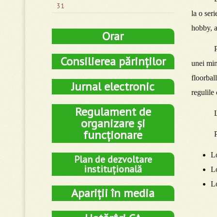
31
la o seri
hobby, a
Orar
P
Consilierea părinților
unei min
floorball
Jurnal electronic
regulile
Regulament de
L
organizare și
funcționare
P
Lo
Plan de dezvoltare
instituțională
Lo
Lo
Apariții în media