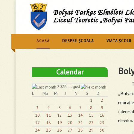
Bolyai Farkas Elméleti L
Liceul Teoretic „Bolyai Fa
ACASĂ
DESPRE ȘCOALĂ
VIAȚA ȘCOLII
Boly
Calendar
Î
2026. august
L
Ma
Mi
J
V
S
D
„Bolyaia
1
2
educație
3
4
5
6
7
8
9
interesu
10
11
12
13
14
15
16
elevilor.
17
18
19
20
21
22
23
24
25
26
27
28
29
30
L