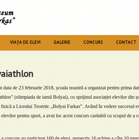
íceum
rkas”
VIAȚA DE ELEVI
GALERIE
CONCURS
CONTACT
aiathlon
n data de 23 februarie 2018, școala noastră a organizat pentru prima da
thlon” (olimpiada de iarnă Bolyai), cu sprijinul asociației elevilor din șc
 fizică a Liceului Teoretic „Bolyai Farkas”. Având în vedere succesul e
l elevilor pentru sport, a avut loc acest concurs caritabil cu scopul de a
a concurs au participat 160 de elevi, respectiv 16 echipe a câte 10 mem