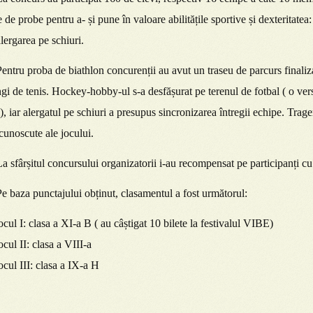
e de probe pentru a- și pune în valoare abilitățile sportive și dexteritatea
lergarea pe schiuri.
entru proba de biathlon concurenții au avut un traseu de parcurs finaliza
gi de tenis. Hockey-hobby-ul s-a desfășurat pe terenul de fotbal ( o vers
), iar alergatul pe schiuri a presupus sincronizarea întregii echipe. Trager
 cunoscute ale jocului.
a sfârșitul concursului organizatorii i-au recompensat pe participanți cu 
e baza punctajului obținut, clasamentul a fost următorul:
cul I: clasa a XI-a B ( au câștigat 10 bilete la festivalul VIBE)
cul II: clasa a VIII-a
cul III: clasa a IX-a H