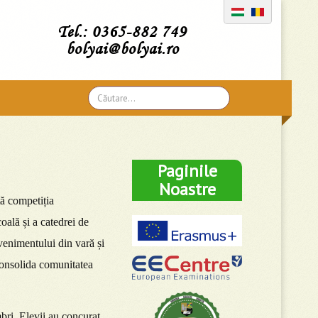
Tel.: 0365-882 749
bolyai@bolyai.ro
Căutare
...
Paginile
Noastre
tă competiția
oală și a catedrei de
venimentului din vară și
 consolida comunitatea
bri. Elevii au concurat