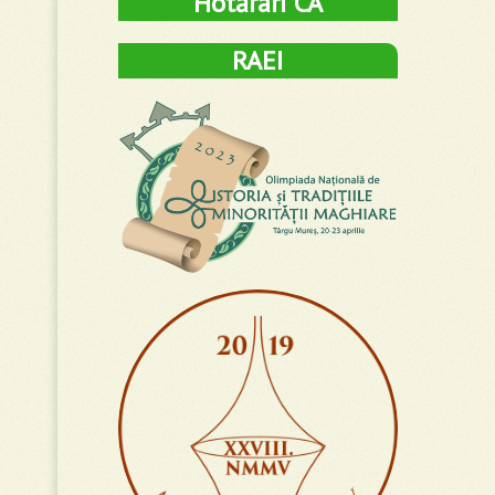
Hotărâri CA
RAEI