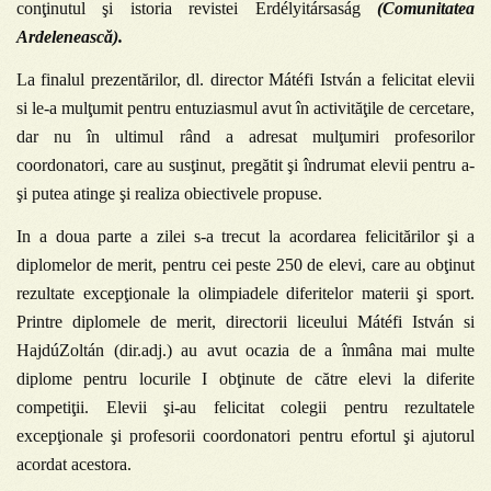
conţinutul şi istoria revistei Erdélyitársaság
(Comunitatea
Ardelenească).
La finalul prezentărilor, dl. director
Mátéfi István a felicitat elevii
si le-a mulţumit pentru entuziasmul avut în activităţile de cercetare,
dar nu în ultimul rând a adresat mulţumiri profesorilor
coordonatori, care au susţinut, pregătit şi îndrumat elevii pentru a-
şi putea atinge şi realiza obiectivele propuse.
In a doua parte a zilei s-a trecut la acordarea felicitărilor şi a
diplomelor de merit, pentru cei peste 250 de elevi, care au obţinut
rezultate excepţionale la olimpiadele diferitelor materii şi sport.
Printre diplomele de merit, directorii liceului Mátéfi István si
HajdúZoltán (dir.adj.) au avut ocazia de a înmâna mai multe
diplome pentru locurile I obţinute de către elevi la diferite
competiţii. Elevii şi-au felicitat colegii pentru rezultatele
excepţionale şi profesorii coordonatori pentru efortul şi ajutorul
acordat acestora.