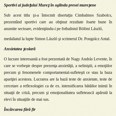
ț
ș
ș
Sportivi ai jude
ului Mure
în oglinda presei mure
ene
ș
ț
Sub acest titlu
i-a întocmit diserta
ia
Cimbalmos Szabolcs,
prezentând sportivi care au obţinut rezultate foarte bune în
anumite sectoare, evidenţiindu-i pe fotbalistul Bölöni László,
medaliatul la lupte Simon László şi scrimerul Dr. Pongrácz Antal.
ș
Anxietatea
colară
O lucrare interesantă a fost prezentată de
Nagy András Levente, în
care se vorbeşte despre prezenţa anxietăţii, a neliniştii, a emoţiilor
precum şi fenomenele comportamental-sufleteşti ce stau la baza
apariţiei acestora. Lucrarea are la bază teste de anxietate, teste de
cercetare a reflexologiei ca de ex. intensificarea bătăilor inimii în
situaţii de criză, precum şi emoţionalitatea sufletească apărută la
elevi în situaţiile de mai sus.
Încărcarea fără fir