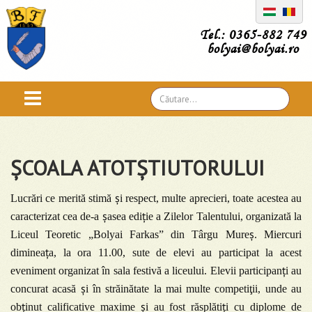
Tel.: 0365-882 749
bolyai@bolyai.ro
Căutare
...
ȘCOALA ATOTȘTIUTORULUI
ș
Lucrări ce merită stimă
i respect, multe aprecieri, toate acestea au
ș
ț
caracterizat cea de-a
asea edi
ie a Zilelor Talentului, organizată la
ș
Liceul Teoretic „Bolyai Farkas” din Târgu Mure
. Miercuri
ț
diminea
a, la ora 11.00, sute de elevi au participat la acest
ț
eveniment organizat în sala festivă a liceului. Elevii participan
i au
ș
concurat acasă
i în străinătate la mai multe competiţii, unde au
ț
ș
ț
ob
inut calificative maxime
i au fost răsplăti
i cu diplome de