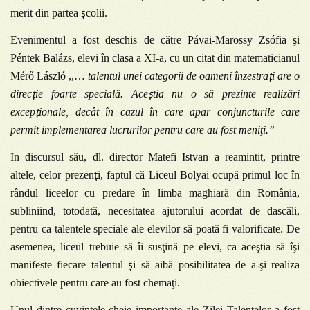
ș
merit din partea
colii.
Evenimentul a fost deschis de către
Pávai-Marossy Zsófia şi
Péntek Balázs
, elevi în clasa a XI-a, cu un citat din matematicianul
ț
Mérő László
,,…
talentul unei categorii de oameni înzestra
i are o
ț
ș
direc
ie foarte specială. Ace
tia nu o să prezinte realizări
ț
excep
ionale, decât în cazul în care apar conjuncturile care
permit implementarea lucrurilor pentru care au fost meniţi.”
In discursul său, dl. director Matefi Istvan a reamintit, printre
ț
altele, celor prezen
i, faptul că Liceul Bolyai ocupă primul loc în
rândul liceelor cu predare în limba maghiară din România,
subliniind, totodată, necesitatea ajutorului acordat de dascăli,
pentru ca talentele speciale ale elevilor să poată fi valorificate. De
asemenea, liceul trebuie să îi susţină pe elevi, ca aceştia să îşi
ș
manifeste fiecare talentul
i să aibă posibilitatea de a-şi realiza
obiectivele pentru care au fost chemaţi.
Unul dintre cuvintele-cheie importante ale Zilei Talentelor a fost