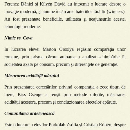
Ferencz Dániel şi Kilyén Dávid au întocmit o lucrare despre o
inovaţie modernă, şi anume încărcarea bateriilor fără fir (wireless).
Au fost prezentate beneficiile, utilitatea şi neajunsurile acestei
tehnologii moderne.
Nimic vs. Ceva
In lucrarea elevei
Marton Orsolya regăsim comparaţia unor
romane, prin prisma cărora autoarea a analizat schimbările în
societatea axată pe consum, precum şi diferenţele de generaţie.
ț
Măsurarea acidită
ii mărului
ț
Prin prezentarea cercetărilor, privind compara
ia a zece tipuri de
mere,
Kiss Csenge a reuşit prin metode diferite, măsurarea
acidităţii acestora, precum şi concluzionarea efectelor apărute.
Comunitatea ardelenească
Este o lucrare a elevilor
Porkoláb Zsófia şi Cristian Róbert, despre