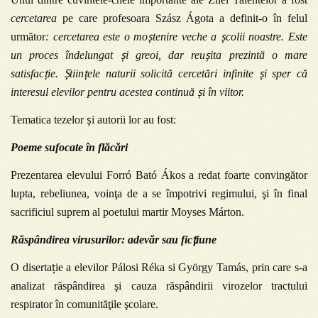
cercetarea
pe care profesoara
Szász Ágota
a definit-o în felul
ș
ș
următor
: cercetarea este o mo
tenire veche a
colii noastre. Este
ș
ș
un proces îndelungat
i greoi, dar reu
ita prezintă o mare
ț
Ș
ț
ș
satisfac
ie.
tiin
ele naturii solicită cercetări infinite
i sper că
ș
interesul elevilor pentru acestea continuă
i în viitor.
ș
Tematica tezelor
i autorii lor au fost:
Poeme sufocate în flăcări
Prezentarea elevului Forró Bató Ákos a redat foarte convingător
lupta, rebeliunea, voinţa de a se împotrivi regimului, şi în final
sacrificiul suprem al poetului martir Moyses Márton.
ț
Răspândirea virusurilor: adevăr sau fic
iune
ț
O diserta
ie a elevilor Pálosi Réka si György Tamás, prin care s-a
analizat răspândirea şi cauza răspândirii virozelor tractului
respirator în comunităţile şcolare.