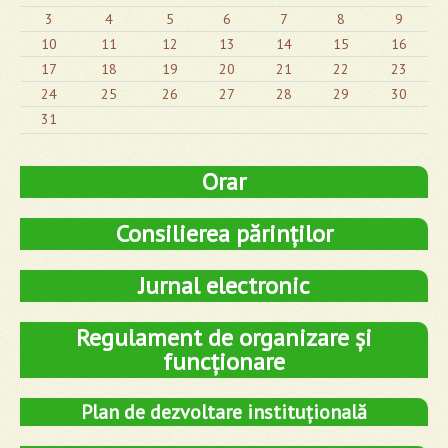
3
4
5
6
7
8
9
10
11
12
13
14
15
16
17
18
19
20
21
22
23
24
25
26
27
28
29
30
31
Orar
Consilierea părinților
Jurnal electronic
Regulament de organizare și
funcționare
Plan de dezvoltare instituțională