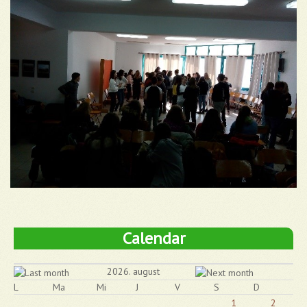
Calendar
2026. august
L
Ma
Mi
J
V
S
D
1
2