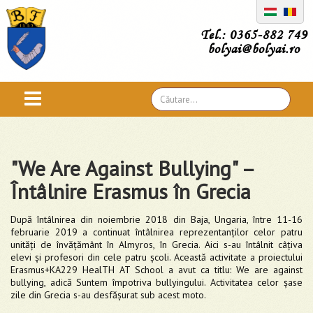
Tel.: 0365-882 749
bolyai@bolyai.ro
Căutare
...
"We Are Against Bullying" –
Întâlnire Erasmus în Grecia
După întâlnirea din noiembrie 2018 din Baja, Ungaria, între 11-16
februarie 2019 a continuat întâlnirea reprezentanților celor patru
unități de învățământ în Almyros, în Grecia. Aici s-au întâlnit câțiva
elevi și profesori din cele patru școli. Această activitate a proiectului
Erasmus+KA229 HealTH AT School a avut ca titlu: We are against
bullying, adică Suntem împotriva bullyingului. Activitatea celor șase
zile din Grecia s-au desfășurat sub acest moto.