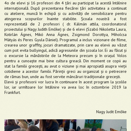
4o de elevi și 16 profesori din 4 țări au participat la acestă întâlnire
internațională. După prezentarea fiecărei țări activitatea a continuat
cu ateliere, muncă în echipă și cu activități de sensibilizare pentru
atingerea scopurilor înainte stabilite. Școala noastră a fost
reprezentată de 2 profesori ( dr. Kálmán attila, coordonatorul
proiectului și Nagy Judith Emőke) și de 6 elevi (Szabó Nikoletta Laura,
Kotirlán Ágnes, Mikó Anna Ágnes, Zsigmond Dorottya, Miholcsa
Mátyás és Peres Gyula Dániel). Programul a inclus vizionare de filme,
crearea unor graffity, jocuri dramatizate, prin care au elevii au văzut
cum pot evita bullyingul, adică agresiunile din școala lor. Ei au făcut și
o excursie la mănăstirile de la Meteora precum și în orașul Volos
pentru a cunoaște mai bine cultura greacă. Din moment ce copii au
stat la familii grecești, au avut o viziune și mai apropiată asupra vieții
cotidiene a acestor familii. Părinții greci au organizat și o petrecere
de rămas bun, unde au fost servite mâncăruri tradiționale grecești.
Elevii și profesorii vor lucra în continuare în acest program la școlile
lor, iar urmîtoare lor întâlnire va avea loc în octombrie 2019 la
Frankfurt.
Nagy Judit Emőke