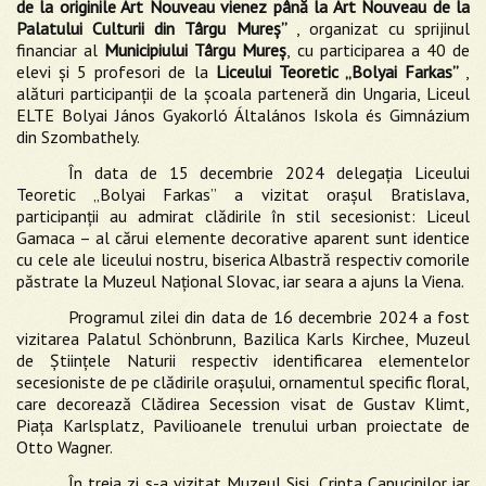
de la originile Art Nouveau vienez până la Art Nouveau de la
Palatului Culturii din Târgu Mureş”
, organizat cu sprijinul
financiar al
Municipiului Târgu Mureș
, cu participarea a 40 de
elevi și 5 profesori de la
Liceului Teoretic „Bolyai Farkas”
,
alături participanții de la şcoala parteneră din Ungaria, Liceul
ELTE Bolyai János Gyakorló Általános Iskola és Gimnázium
din Szombathely.
În data de 15 decembrie 2024 delegația Liceului
Teoretic „Bolyai Farkas” a vizitat orașul Bratislava,
participanții au admirat clădirile în stil secesionist: Liceul
Gamaca – al cărui elemente decorative aparent sunt identice
cu cele ale liceului nostru, biserica Albastră respectiv comorile
păstrate la Muzeul Național Slovac, iar seara a ajuns la Viena.
Programul zilei din data de 16 decembrie 2024 a fost
vizitarea Palatul Schönbrunn, Bazilica Karls Kirchee, Muzeul
de Științele Naturii respectiv identificarea elementelor
secesioniste de pe clădirile orașului, ornamentul specific floral,
care decorează Clădirea Secession visat de Gustav Klimt,
Piaţa Karlsplatz, Pavilioanele trenului urban proiectate de
Otto Wagner.
În treia zi s-a vizitat Muzeul Sisi, Cripta Capucinilor iar