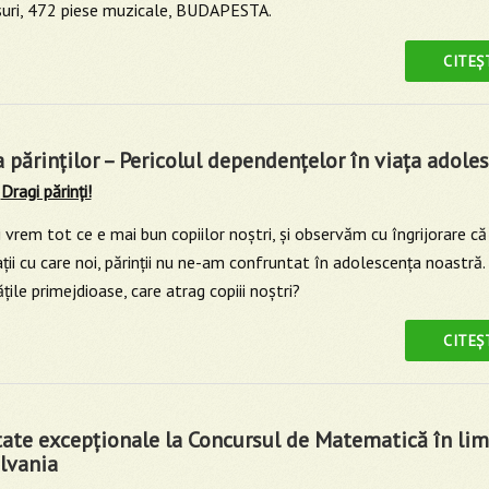
şuri, 472 piese muzicale, BUDAPESTA.
CITEȘ
 părinţilor – Pericolul dependenţelor în viaţa adoles
Dragi părinţi!
i vrem tot ce e mai bun copiilor noştri, şi observăm cu îngrijorare c
aţii cu care noi, părinţii nu ne-am confruntat în adolescenţa noastr
ăţile primejdioase, care atrag copiii noştri?
CITEȘ
tate excepţionale la Concursul de Matematică în li
lvania