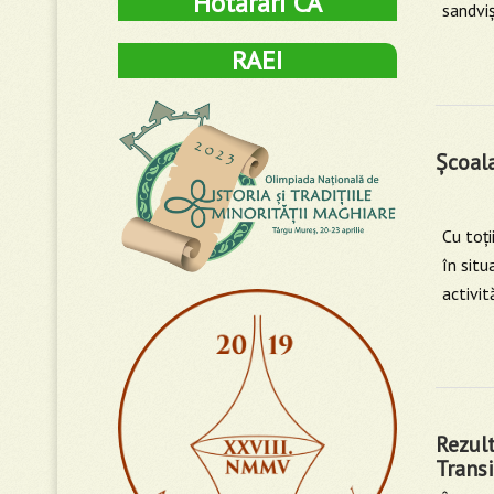
Hotărâri CA
sandvi
RAEI
Şcoala
Cu toţi
în situ
activit
Rezul
Transi