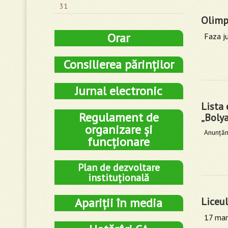
31
Olimp
Orar
Faza ju
Consilierea părinților
Jurnal electronic
Lista 
Regulament de
„Boly
organizare și
Anunţăm 
funcționare
Plan de dezvoltare
instituțională
Apariții în media
Liceul
17 mart