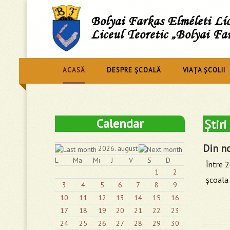
Bolyai Farkas Elméleti L
Liceul Teoretic „Bolyai Fa
ACASĂ
DESPRE ȘCOALĂ
VIAȚA ȘCOLII
Calendar
Știri
Din n
2026. august
L
Ma
Mi
J
V
S
D
Între 2
1
2
şcoala 
3
4
5
6
7
8
9
10
11
12
13
14
15
16
17
18
19
20
21
22
23
24
25
26
27
28
29
30