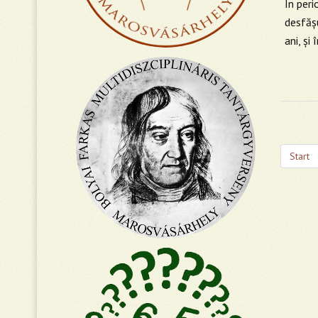
În per
desfășu
ani, şi
Start