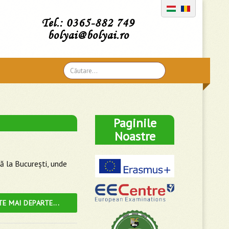
Tel.: 0365-882 749
bolyai@bolyai.ro
Căutare
...
Paginile
Noastre
ă la Bucureşti, unde
TE MAI DEPARTE...