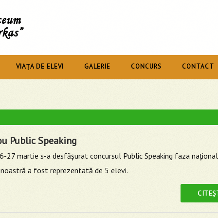
íceum
rkas”
VIAȚA DE ELEVI
GALERIE
CONCURS
CONTACT
ou Public Speaking
6-27 martie s-a desfăşurat concursul Public Speaking faza naţional
noastră a fost reprezentată de 5 elevi.
CITEȘ