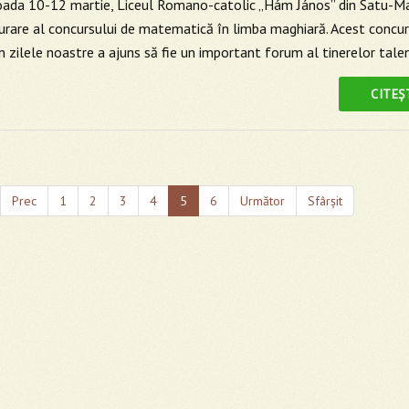
ioada 10-12 martie, Liceul Romano-catolic „Hám János” din Satu-Ma
rare al concursului de matematică în limba maghiară. Acest concurs
 în zilele noastre a ajuns să fie un important forum al tinerelor tale
CITEȘ
Prec
1
2
3
4
5
6
Următor
Sfârșit