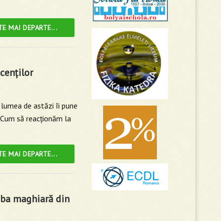
TE MAI DEPARTE...
cenţilor
ă lumea de astăzi îi pune
ă. Cum să reacţionăm la
TE MAI DEPARTE...
mba maghiară din