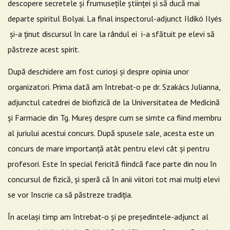
descopere secretele și frumusețile științei și să ducă mai
departe spiritul Bolyai. La final inspectorul-adjunct Ildikó Ilyés
și-a ținut discursul în care la rândul ei i-a sfătuit pe elevi să
păstreze acest spirit.
După deschidere am fost curioși și despre opinia unor
organizatori. Prima dată am întrebat-o pe dr. Szakács Julianna,
adjunctul catedrei de biofizică de la Universitatea de Medicină
și Farmacie din Tg. Mureș despre cum se simte ca fiind membru
al juriului acestui concurs. După spusele sale, acesta este un
concurs de mare importanță atât pentru elevi cât și pentru
profesori. Este în special fericită fiindcă face parte din nou în
concursul de fizică, și speră că în anii viitori tot mai mulți elevi
se vor înscrie ca să păstreze tradiția.
În același timp am întrebat-o și pe președintele-adjunct al