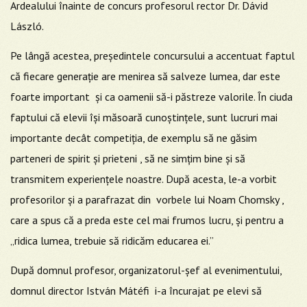
Ardealului înainte de concurs profesorul rector Dr. Dávid
László.
Pe lângă acestea, președintele concursului a accentuat faptul
că fiecare generație are menirea să salveze lumea, dar este
foarte important și ca oamenii să-i păstreze valorile. În ciuda
faptului că elevii își măsoară cunoștințele, sunt lucruri mai
importante decât competiția, de exemplu să ne găsim
parteneri de spirit și prieteni , să ne simțim bine și să
transmitem experiențele noastre. După acesta, le-a vorbit
profesorilor și a parafrazat din vorbele lui Noam Chomsky ,
care a spus că a preda este cel mai frumos lucru, și pentru a
„ridica lumea, trebuie să ridicăm educarea ei.”
După domnul profesor, organizatorul-șef al evenimentului,
domnul director István Mátéfi i-a încurajat pe elevi să