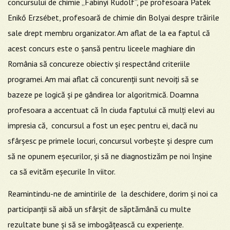
concursului de chimie „Fabinyi Rudolf”, pe profesoara Patek
Enikő Erzsébet, profesoară de chimie din Bolyai despre trăirile
sale drept membru organizator. Am aflat de la ea faptul că
acest concurs este o șansă pentru liceele maghiare din
România să concureze obiectiv și respectând criteriile
programei. Am mai aflat că concurenții sunt nevoiți să se
bazeze pe logică și pe gândirea lor algoritmică. Doamna
profesoara a accentuat că în ciuda faptului că mulți elevi au
impresia că, concursul a fost un eșec pentru ei, dacă nu
sfârșesc pe primele locuri, concursul vorbește și despre cum
să ne opunem eșecurilor, și să ne diagnostizăm pe noi înșine
ca să evităm eșecurile în viitor.
Reamintindu-ne de amintirile de la deschidere, dorim și noi ca
participanții să aibă un sfârșit de săptămână cu multe
rezultate bune și să se imbogățească cu experiențe.